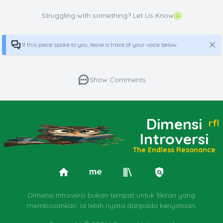
Struggling with something? Let Us Know
If this piece spoke to you, leave a trace of your voice below.
Show Comments
Dimensi
rfl
Introversi
The Endless Resonance
Dimensi Introversi bukan tempat untuk fikiran yang
membosankan. Ia lebih nyata daripada kenyataan.