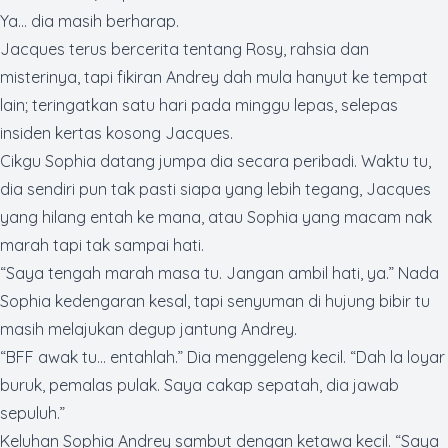
Ya… dia masih berharap.
Jacques terus bercerita tentang Rosy, rahsia dan
misterinya, tapi fikiran Andrey dah mula hanyut ke tempat
lain; teringatkan satu hari pada minggu lepas, selepas
insiden kertas kosong Jacques.
Cikgu Sophia datang jumpa dia secara peribadi. Waktu tu,
dia sendiri pun tak pasti siapa yang lebih tegang, Jacques
yang hilang entah ke mana, atau Sophia yang macam nak
marah tapi tak sampai hati.
“Saya tengah marah masa tu. Jangan ambil hati, ya.” Nada
Sophia kedengaran kesal, tapi senyuman di hujung bibir tu
masih melajukan degup jantung Andrey.
“
BFF
awak tu… entahlah.” Dia menggeleng kecil. “Dah la loyar
buruk, pemalas pulak. Saya cakap sepatah, dia jawab
sepuluh.”
Keluhan Sophia Andrey sambut dengan ketawa kecil. “Saya