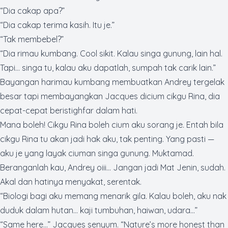
“Dia cakap apa?”
“Dia cakap terima kasih. Itu je.”
“Tak membebel?”
“Dia rimau kumbang.
Cool
sikit. Kalau singa gunung, lain hal.
Tapi… singa tu, kalau aku dapatlah, sumpah tak carik lain.”
Bayangan harimau kumbang membuatkan Andrey tergelak
besar tapi membayangkan Jacques dicium cikgu Rina, dia
cepat-cepat beristighfar dalam hati.
Mana boleh! Cikgu Rina boleh cium aku sorang je. Entah bila
cikgu Rina tu akan jadi hak aku, tak penting. Yang pasti —
aku je yang layak ciuman singa gunung. Muktamad.
Beranganlah kau, Andrey oiii… Jangan jadi Mat Jenin, sudah.
Akal dan hatinya menyakat, serentak.
“Biologi bagi aku memang menarik gila. Kalau boleh, aku nak
duduk dalam hutan… kaji tumbuhan, haiwan, udara…”
“Same here…”
Jacques senyum.
“Nature’s more honest than