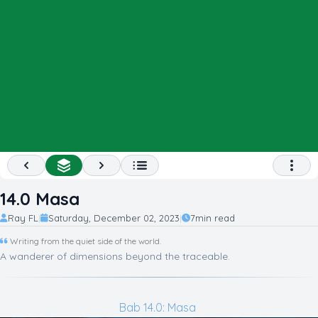
Previous
All Chapter List
Next
Open 
14.0 Masa
Ray FL
Saturday, December 02, 2023
7
min read
|
|
Writing from the quiet side of the world.
A wanderer of dimensions beyond the traceable.
Bab 14.0: Masa