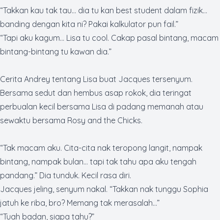
“Takkan kau tak tau… dia tu kan
best student
dalam fizik…
banding dengan kita ni? Pakai kalkulator pun
fail
.”
“Tapi aku kagum... Lisa tu
cool
. Cakap pasal bintang, macam
bintang-bintang tu kawan dia.”
Cerita Andrey tentang Lisa buat Jacques tersenyum.
Bersama sedut dan hembus asap rokok, dia teringat
perbualan kecil bersama Lisa di padang memanah atau
sewaktu bersama Rosy
and the Chicks.
“Tak macam aku. Cita-cita nak teropong langit, nampak
bintang, nampak bulan… tapi tak tahu apa aku tengah
pandang.” Dia tunduk. Kecil rasa diri.
Jacques jeling, senyum nakal. “Takkan nak tunggu Sophia
jatuh ke riba,
bro
? Memang tak merasalah…”
“Tuah badan, siapa tahu?”