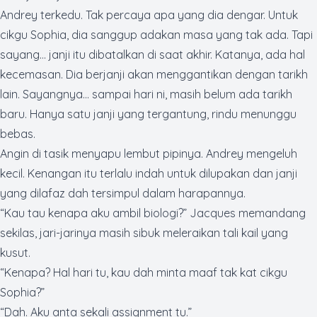
Andrey terkedu. Tak percaya apa yang dia dengar. Untuk
cikgu Sophia, dia sanggup adakan masa yang tak ada. Tapi
sayang… janji itu dibatalkan di saat akhir. Katanya, ada hal
kecemasan. Dia berjanji akan menggantikan dengan tarikh
lain. Sayangnya... sampai hari ni, masih belum ada tarikh
baru. Hanya satu janji yang tergantung, rindu menunggu
bebas.
Angin di tasik menyapu lembut pipinya. Andrey mengeluh
kecil. Kenangan itu terlalu indah untuk dilupakan dan janji
yang dilafaz dah tersimpul dalam harapannya.
“Kau tau kenapa aku ambil biologi?” Jacques memandang
sekilas, jari-jarinya masih sibuk meleraikan tali kail yang
kusut.
“Kenapa? Hal hari tu, kau dah minta maaf tak kat cikgu
Sophia?”
“Dah. Aku anta sekali
assignment
tu.”