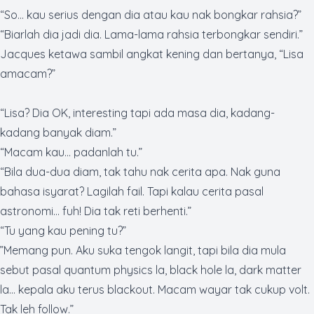
“
So
... kau serius dengan dia atau kau nak bongkar rahsia?”
“Biarlah dia jadi dia. Lama-lama rahsia terbongkar sendiri.”
Jacques ketawa sambil angkat kening dan bertanya, “Lisa
amacam?”
“Lisa? Dia OK,
interesting
tapi ada masa dia, kadang-
kadang banyak diam.”
“Macam kau… padanlah tu.”
“Bila dua-dua diam, tak tahu nak cerita apa. Nak guna
bahasa isyarat? Lagilah
fail
. Tapi kalau cerita pasal
astronomi… fuh! Dia tak reti berhenti.”
“Tu yang kau pening tu?”
”Memang pun. Aku suka tengok langit, tapi bila dia mula
sebut pasal
quantum physics
la,
black hole
la,
dark matter
la... kepala aku terus
blackout
. Macam wayar tak cukup
volt.
Tak leh
follow
.”