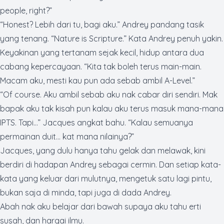
people, right?”
“Honest? Lebih dari tu, bagi aku.” Andrey pandang tasik
yang tenang.
“Nature is Scripture.”
Kata Andrey penuh yakin.
Keyakinan yang tertanam sejak kecil, hidup antara dua
cabang kepercayaan. “Kita tak boleh terus main-main.
Macam aku, mesti kau pun ada sebab ambil A-Level.”
“
Of course.
Aku ambil sebab aku nak cabar diri sendiri. Mak
bapak aku tak kisah pun kalau aku terus masuk mana-mana
IPTS. Tapi…” Jacques angkat bahu. “Kalau semuanya
permainan duit… kat mana nilainya?”
Jacques, yang dulu hanya tahu gelak dan melawak, kini
berdiri di hadapan Andrey sebagai cermin. Dan setiap kata-
kata yang keluar dari mulutnya, mengetuk satu lagi pintu,
bukan saja di minda, tapi juga di dada Andrey.
Abah nak aku belajar dari bawah supaya aku tahu erti
susah, dan hargai ilmu.