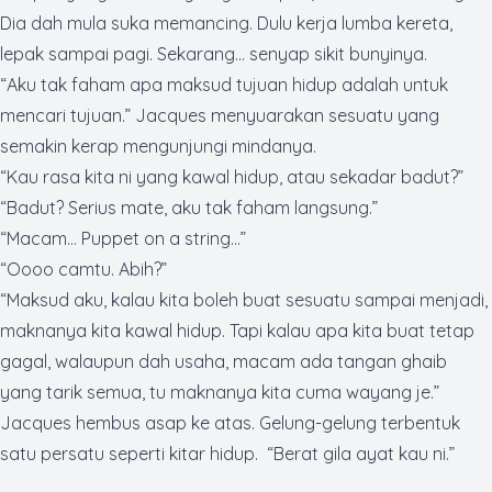
Dia dah mula suka memancing. Dulu kerja lumba kereta,
lepak sampai pagi. Sekarang... senyap sikit bunyinya.
“Aku tak faham apa maksud tujuan hidup adalah untuk
mencari tujuan.” Jacques menyuarakan sesuatu yang
semakin kerap mengunjungi mindanya.
“Kau rasa kita ni yang kawal hidup, atau sekadar badut?”
“Badut? Serius
mate
, aku tak faham langsung.”
“Macam…
Puppet on a string…”
“Oooo camtu. Abih?”
“Maksud aku, kalau kita boleh buat sesuatu sampai menjadi,
maknanya kita kawal hidup. Tapi kalau apa kita buat tetap
gagal, walaupun dah usaha, macam ada tangan ghaib
yang tarik semua, tu maknanya kita cuma wayang je.”
Jacques hembus asap ke atas. Gelung-gelung terbentuk
satu persatu seperti kitar hidup. “Berat gila ayat kau ni.”