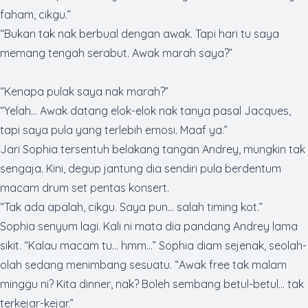
faham, cikgu.”
“Bukan tak nak berbual dengan awak. Tapi hari tu saya
memang tengah serabut. Awak marah saya?”
“Kenapa pulak saya nak marah?”
“Yelah… Awak datang elok-elok nak tanya pasal Jacques,
tapi saya pula yang terlebih emosi. Maaf ya.”
Jari Sophia tersentuh belakang tangan Andrey, mungkin tak
sengaja. Kini, degup jantung dia sendiri pula berdentum
macam drum set pentas konsert.
“Tak ada apalah, cikgu. Saya pun… salah
timing
kot.”
Sophia senyum lagi. Kali ni mata dia pandang Andrey lama
sikit. “Kalau macam tu… hmm…” Sophia diam sejenak, seolah-
olah sedang menimbang sesuatu. “Awak
free
tak malam
minggu ni? Kita
dinner
, nak? Boleh sembang betul-betul… tak
terkejar-kejar.”