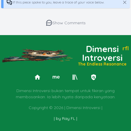
If this piece spoke to you, leave a trace of your voice below.
Show Comments
Dimensi
rfl
Introversi
The Endless Resonance
Dimensi Introversi bukan tempat untuk fikiran yang
membosankan. Ia lebih nyata daripada kenyataan.
Copyright ©
2026 | Dimensi Introversi |
| by Ray FL |