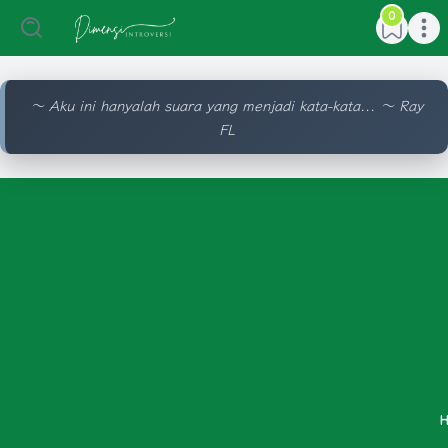
0
e menu
Open main menu
Open ma
〜 Aku ini hanyalah suara yang menjadi kata-kata... 〜 Ray
FL